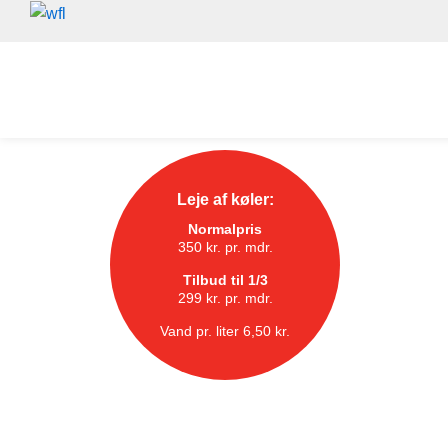
Gå
til
indholdet
Leje af køler:
Normalpris
350 kr. pr. mdr.
Tilbud til 1/3
299 kr. pr. mdr.
Vand pr. liter 6,50 kr.