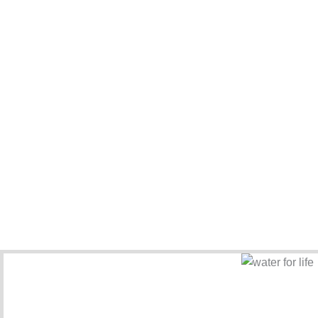
Water fo
I forbindelse med det store Michelin Aw