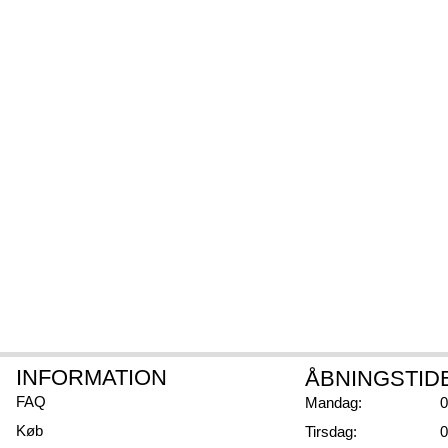
ty people
ra Vand er det officielle vand i
INFORMATION
ÅBNINGSTID
FAQ
Mandag:
0
Køb
Tirsdag:
0