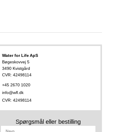
Water for Life ApS
Bøgeskovvej 5
3490 Kvistgård
CVR: 42498114
+45 2670 1020
info@wfl.dk
CVR: 42498114
Spørgsmål eller bestilling
Navn