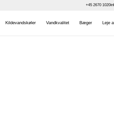
+45 2670 1020
in
Kildevandskøler
Vandkvalitet
Bæger
Leje a