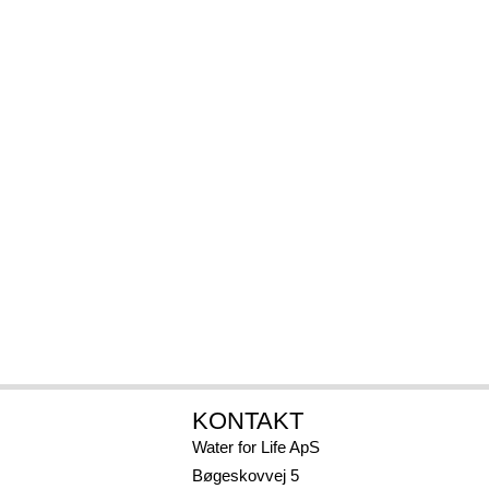
r Life – we help thirs
ard Show i 2023 og 2024 blev det offentligt gjort at Ei
Michelin Guiden i Norden.
KONTAKT
Water for Life ApS
Bøgeskovvej 5